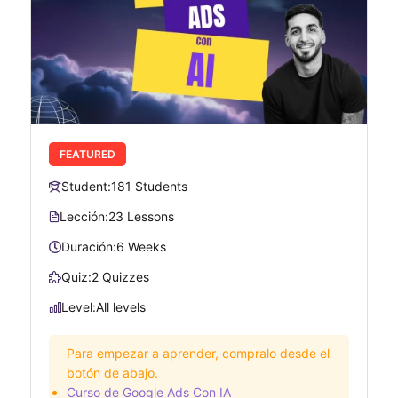
FEATURED
Student:
181 Students
Lección:
23 Lessons
Duración:
6 Weeks
Quiz:
2 Quizzes
Level:
All levels
Para empezar a aprender, compralo desde el
botón de abajo.
Curso de Google Ads Con IA