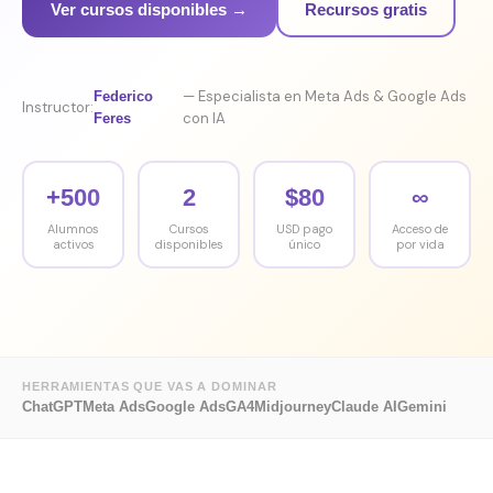
Ver cursos disponibles →
Recursos gratis
— Especialista en Meta Ads & Google Ads
Federico
Instructor:
con IA
Feres
+500
2
$80
∞
Alumnos
Cursos
USD pago
Acceso de
activos
disponibles
único
por vida
HERRAMIENTAS QUE VAS A DOMINAR
ChatGPT
Meta Ads
Google Ads
GA4
Midjourney
Claude AI
Gemini