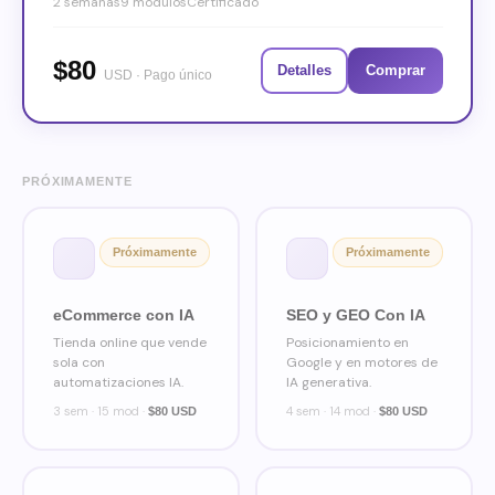
2 semanas9 módulosCertificado
$80
Detalles
Comprar
USD · Pago único
PRÓXIMAMENTE
Próximamente
Próximamente
eCommerce con IA
SEO y GEO Con IA
Tienda online que vende
Posicionamiento en
sola con
Google y en motores de
automatizaciones IA.
IA generativa.
3 sem · 15 mod ·
4 sem · 14 mod ·
$80 USD
$80 USD